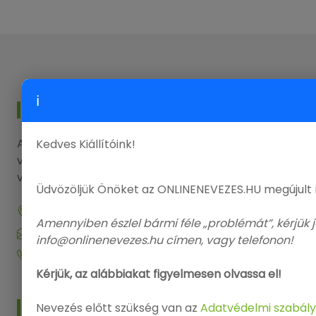
ℹ
KAPCSOLAT
Amennyiben kérdése, észrevétele lenne, kérjük
Kedves Kiállítóink!
vegye fel a kapcsolatot elérhetőségeink
valamelyikén.
Üdvözöljük Önöket az ONLINENEVEZES.HU megújult
9143 Enese, Dózsa György utca 29.
Amennyiben észlel bármi féle „problémát”, kérjük j
info@onlinenevezes.hu
info@onlinenevezes.hu címen, vagy telefonon!
+36 20 573 5726
Kérjük, az alábbiakat figyelmesen olvassa el!
MENÜ
Nevezés előtt szükség van az
Adatvédelmi szabály