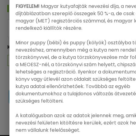
FIGYELEM!
Magyar kutyafajták nevezési díja, a nev
HÍRLEVÉL
díjtáblázatban szereplő összegek 50 %-a, de csak 
magyar (MET) regisztárciós számmal, és magyar 
rendelkező kiállítók részére.
FELIRATKOZÁS
Minor puppy (bébi) és puppy (kölyök) osztályba t
KÖVESSEN MINKET
nevezéshez, amennyiben még a kutya nem rendel
törzskönyvvel, de a kutya törzskönyvezése már f
a MEOESZ-nél, a törzskönyvi szám helyett, chips
lehetséges a regisztráció. Ilyenkor a dokumentumo
könyv vagy útlevél azon oldalait szükséges feltölt
kutya adatai ellenőrizhetőek. Továbbá az egyéb
dokumentumokhoz a tulajdonos változás átvezeté
szükséges feltölteni.
A katalógusban azok az adatok jelennek meg, amik
|
Ügyfélszolgálat
|
GY.Í.K.
|
FCI
|
MEOESZ
nevezési felületen kitöltésre kerülek, ezért azok h
nem vállalunk felelősséget.