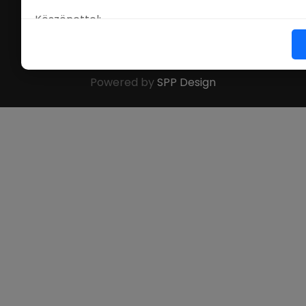
Köszönettel:
©
Online Nevezés
. All Rights Reserved.
Onlinenevezes.hu Team
Powered by
SPP Design