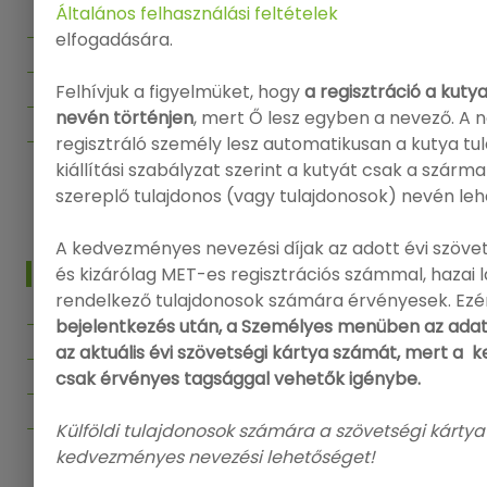
Általános felhasználási feltételek
Főoldal
elfogadására.
Kiállítások
Felhívjuk a figyelmüket, hogy
a regisztráció a kuty
Segítség
nevén történjen
, mert Ő lesz egyben a nevező. A 
Kapcsolat
regisztráló személy lesz automatikusan a kutya tu
kiállítási szabályzat szerint a kutyát csak a szárm
Vissza az Onlinenevezes.hu-ra
szereplő tulajdonos (vagy tulajdonosok) nevén leh
A kedvezményes nevezési díjak az adott évi szövet
INFO
és kizárólag MET-es regisztrációs számmal, hazai
rendelkező tulajdonosok számára érvényesek. Ezé
Bejelentkezés
bejelentkezés után, a Személyes menüben az adat
az aktuális évi szövetségi kártya számát, mert a
Regisztráció
csak érvényes tagsággal vehetők igénybe.
Adatvédelmi politika
Felhasználási feltételek
Külföldi tulajdonosok számára a szövetségi kártya
kedvezményes nevezési lehetőséget!