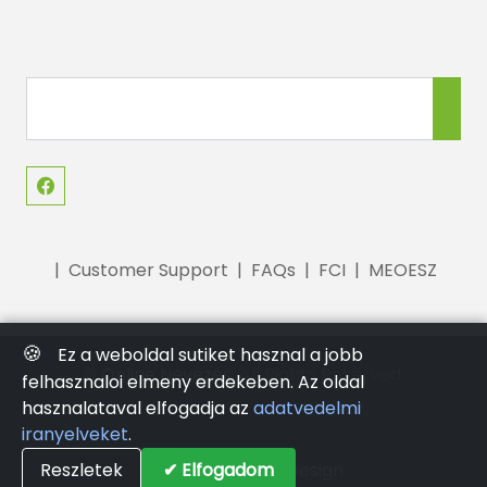
|
Customer Support
|
FAQs
|
FCI
|
MEOESZ
🍪
Ez a weboldal sutiket hasznal a jobb
©
Online Nevezés
. All Rights Reserved.
felhasznaloi elmeny erdekeben. Az oldal
hasznalataval elfogadja az
adatvedelmi
iranyelveket
.
Reszletek
Powered by
✔ Elfogadom
SPP Design