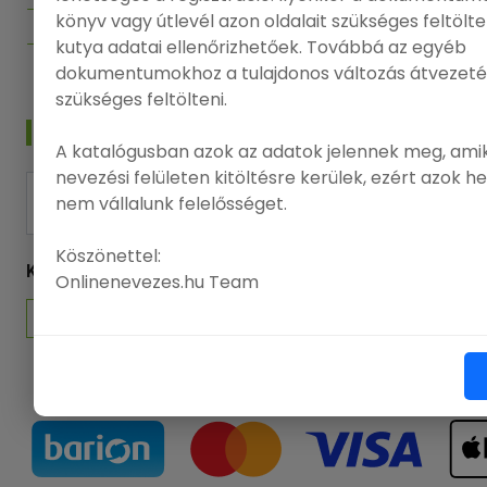
Adatvédelmi politika
könyv vagy útlevél azon oldalait szükséges feltölt
Felhasználási feltételek
kutya adatai ellenőrizhetőek. Továbbá az egyéb
dokumentumokhoz a tulajdonos változás átvezeté
szükséges feltölteni.
HÍRLEVÉL
A katalógusban azok az adatok jelennek meg, amik
nevezési felületen kitöltésre kerülek, ezért azok h
nem vállalunk felelősséget.
FELIRATKOZÁS
Köszönettel:
KÖVESSEN MINKET
Onlinenevezes.hu Team