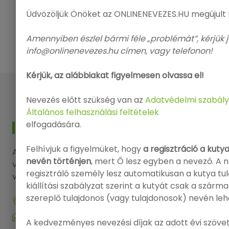
Üdvözöljük Önöket az ONLINENEVEZES.HU megújult
Amennyiben észlel bármi féle „problémát”, kérjük j
info@onlinenevezes.hu címen, vagy telefonon!
Kérjük, az alábbiakat figyelmesen olvassa el!
Nevezés előtt szükség van az
Adatvédelmi szabály
Általános felhasználási feltételek
elfogadására.
KAPCSOLAT
Felhívjuk a figyelmüket, hogy
a regisztráció a kuty
Amennyiben kérdése, észrevétele lenne, kérjük
nevén történjen
, mert Ő lesz egyben a nevező. A 
vegye fel a kapcsolatot elérhetőségeink
regisztráló személy lesz automatikusan a kutya tu
valamelyikén.
kiállítási szabályzat szerint a kutyát csak a szárm
szereplő tulajdonos (vagy tulajdonosok) nevén leh
9143 Enese, Dózsa György utca 29.
info@onlinenevezes.hu
A kedvezményes nevezési díjak az adott évi szövet