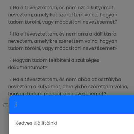
Ha eltévesztettem, és nem azt a kutyámat
neveztem, amelyiket szerettem volna, hogyan
tudom törölni, vagy módosítani nevezésemet?
Ha eltévesztettem, és nem arra a kiállításra
neveztem, amelyikre szerettem volna, hogyan
tudom törölni, vagy módosítani nevezésemet?
Hogyan tudom feltölteni a szükséges
dokumentumot?
Ha eltévesztettem, és nem abba az osztályba
neveztem a kutyámat, amelyikbe szerettem volna,
hogyan tudom módosítani nevezésemet?
ℹ
Pénzügy
Nevezési díjat hogyan fizethetem?
Kedves Kiállítóink!
Fizethetek-e a helyszínen?