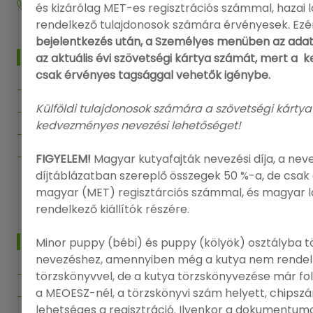
+36 20 573 5726
és kizárólag MET-es regisztrációs számmal, hazai
rendelkező tulajdonosok számára érvényesek. Ezé
bejelentkezés után, a Személyes menüben az adat
MENÜ
az aktuális évi szövetségi kártya számát, mert a
csak érvényes tagsággal vehetők igénybe.
Főoldal
Külföldi tulajdonosok számára a szövetségi kártya
Kiállítások
kedvezményes nevezési lehetőséget!
Segítség
Kapcsolat
FIGYELEM!
Magyar kutyafajták nevezési díja, a nev
díjtáblázatban szereplő összegek 50 %-a, de csak 
Vissza az Onlinenevezes.hu-ra
magyar (MET) regisztárciós számmal, és magyar 
rendelkező kiállítók részére.
INFO
Minor puppy (bébi) és puppy (kölyök) osztályba t
nevezéshez, amennyiben még a kutya nem rendel
Bejelentkezés
törzskönyvvel, de a kutya törzskönyvezése már f
a MEOESZ-nél, a törzskönyvi szám helyett, chips
Regisztráció
lehetséges a regisztráció. Ilyenkor a dokumentumo