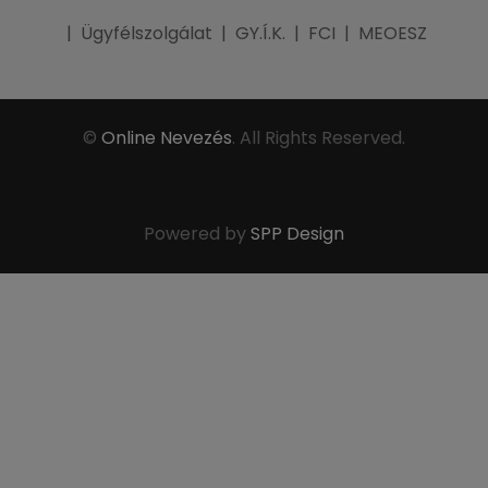
|
Ügyfélszolgálat
|
GY.Í.K.
|
FCI
|
MEOESZ
©
Online Nevezés
. All Rights Reserved.
Powered by
SPP Design