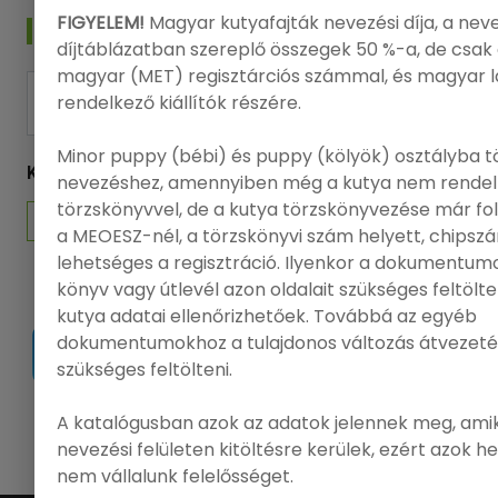
FIGYELEM!
Magyar kutyafajták nevezési díja, a nev
HÍRLEVÉL
díjtáblázatban szereplő összegek 50 %-a, de csak 
magyar (MET) regisztárciós számmal, és magyar 
rendelkező kiállítók részére.
FELIRATKOZÁS
Minor puppy (bébi) és puppy (kölyök) osztályba t
KÖVESSEN MINKET
nevezéshez, amennyiben még a kutya nem rendel
törzskönyvvel, de a kutya törzskönyvezése már f
a MEOESZ-nél, a törzskönyvi szám helyett, chips
lehetséges a regisztráció. Ilyenkor a dokumentumo
könyv vagy útlevél azon oldalait szükséges feltölt
kutya adatai ellenőrizhetőek. Továbbá az egyéb
dokumentumokhoz a tulajdonos változás átvezeté
szükséges feltölteni.
A katalógusban azok az adatok jelennek meg, amik
|
Ügyfélszolgálat
|
GY.Í.K.
|
FCI
|
MEOESZ
nevezési felületen kitöltésre kerülek, ezért azok h
nem vállalunk felelősséget.