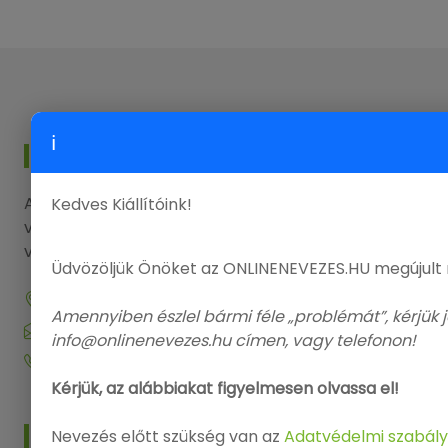
ℹ
KAPCSOLAT
Amennyiben kérdése, észrevétele lenne, kérjük
Kedves Kiállítóink!
vegye fel a kapcsolatot elérhetőségeink
valamelyikén.
Üdvözöljük Önöket az ONLINENEVEZES.HU megújult
9143 Enese, Dózsa György utca 29.
Amennyiben észlel bármi féle „problémát”, kérjük j
info@onlinenevezes.hu
info@onlinenevezes.hu címen, vagy telefonon!
+36 20 573 5726
Kérjük, az alábbiakat figyelmesen olvassa el!
MENÜ
Nevezés előtt szükség van az
Adatvédelmi szabály