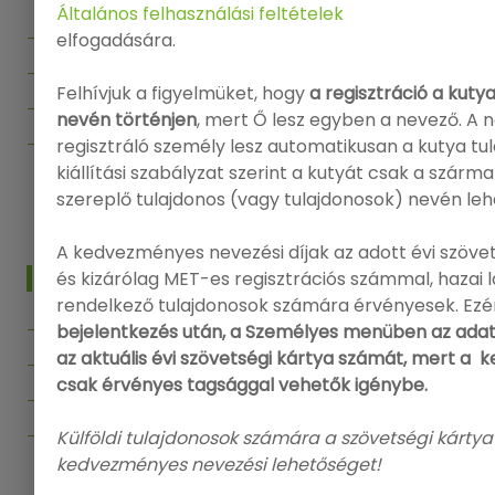
Általános felhasználási feltételek
Főoldal
elfogadására.
Kiállítások
Felhívjuk a figyelmüket, hogy
a regisztráció a kuty
Segítség
nevén történjen
, mert Ő lesz egyben a nevező. A 
Kapcsolat
regisztráló személy lesz automatikusan a kutya tu
kiállítási szabályzat szerint a kutyát csak a szárm
Vissza az Onlinenevezes.hu-ra
szereplő tulajdonos (vagy tulajdonosok) nevén leh
A kedvezményes nevezési díjak az adott évi szövet
INFO
és kizárólag MET-es regisztrációs számmal, hazai
rendelkező tulajdonosok számára érvényesek. Ezé
Bejelentkezés
bejelentkezés után, a Személyes menüben az adat
az aktuális évi szövetségi kártya számát, mert a
Regisztráció
csak érvényes tagsággal vehetők igénybe.
Adatvédelmi politika
Felhasználási feltételek
Külföldi tulajdonosok számára a szövetségi kártya
kedvezményes nevezési lehetőséget!