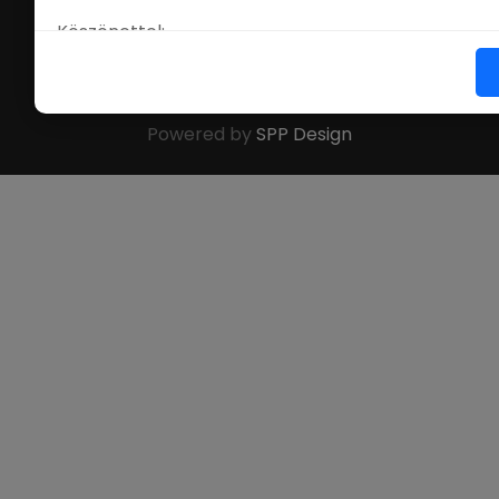
Köszönettel:
©
Online Nevezés
. All Rights Reserved.
Onlinenevezes.hu Team
Powered by
SPP Design